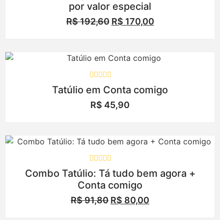
por valor especial
de
5
R$
192,60
R$
170,00
Avaliação
Tatúlio em Conta comigo
0
de
R$
45,90
5
Oferta!
Avaliação
Combo Tatúlio: Tá tudo bem agora +
0
Conta comigo
de
5
R$
91,80
R$
80,00