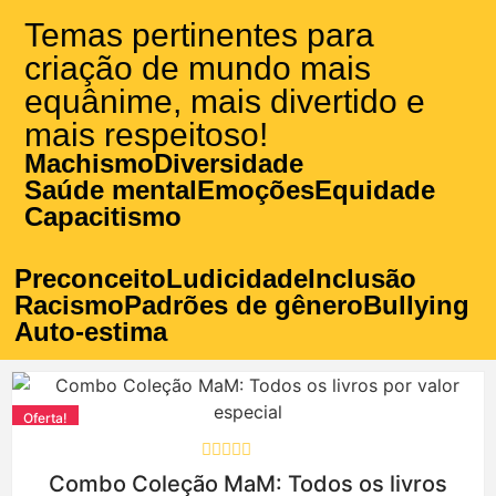
Temas pertinentes para
criação de mundo mais
equânime, mais divertido e
mais respeitoso!
Machismo
Diversidade
Saúde mental
Emoções
Equidade
Capacitismo
Preconceito
Ludicidade
Inclusão
Racismo
Padrões de gênero
Bullying
Auto-estima
Oferta!
Avaliação
Combo Coleção MaM: Todos os livros
0